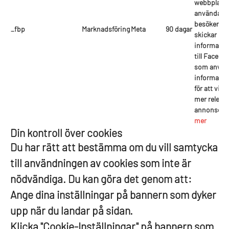
webbplats
användare
besöker oc
_fbp
Marknadsföring
Meta
90 dagar
skickar de
informatio
till Facebo
som använ
informatio
för att visa
mer releva
annonser.
mer
Din kontroll över cookies
Du har rätt att bestämma om du vill samtycka
till användningen av cookies som inte är
nödvändiga. Du kan göra det genom att:
Ange dina inställningar på bannern som dyker
upp när du landar på sidan.
Klicka "Cookie-Inställningar" på bannern som