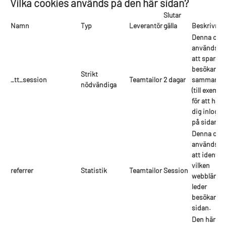
Vilka cookies används på den här sidan?
Slutar
Namn
Typ
Leverantör
gälla
Beskrivnin
Denna coo
används fö
att spara e
besökares
Strikt
_tt_session
Teamtailor
2 dagar
sammanha
nödvändiga
(till exempe
för att hålla
dig inlogga
på sidan).
Denna coo
används fö
att identifi
vilken
referrer
Statistik
Teamtailor
Session
webblänk 
leder
besökarna t
sidan.
Den här