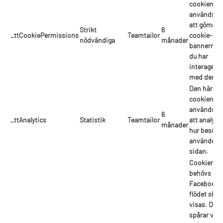
cookien
används fö
att gömma
Strikt
6
_ttCookiePermissions
Teamtailor
cookie-
nödvändiga
månader
bannern nä
du har
interagerat
med den.
Den här
cookien
används fö
6
_ttAnalytics
Statistik
Teamtailor
att analyse
månader
hur besöka
använder
sidan.
Cookien
behövs för 
Facebook-
flödet ska
visas. Den
spårar vilk