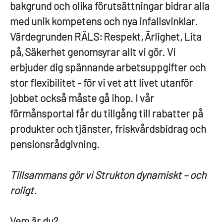
bakgrund och olika förutsättningar bidrar alla
med unik kompetens och nya infallsvinklar.
Värdegrunden
RÄLS: R
espekt,
Ä
rlighet,
L
ita
på,
S
äkerhet genomsyrar allt vi gör. Vi
erbjuder dig spännande arbetsuppgifter och
stor flexibilitet - för vi vet att livet utanför
jobbet också måste gå ihop. I vår
förmånsportal får du tillgång till rabatter på
produkter och tjänster, friskvårdsbidrag och
pensionsrådgivning.
Tillsammans gör vi Strukton dynamiskt – och
roligt.
Vem är du?