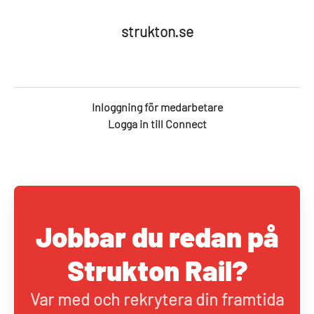
strukton.se
Inloggning för medarbetare
Logga in till Connect
Jobbar du redan på
Strukton Rail?
Var med och rekrytera din framtida