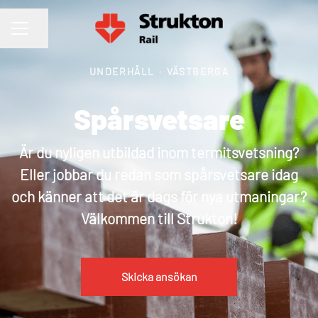
Dela sidan
KARRIÄRMENY
UNDERHÅLL
·
VÄSTBERGA
Spårsvetsare
Är du nyligen utbildad inom termitsvetsning?
Eller jobbar du redan som spårsvetsare idag
och känner att det är dags för nya utmaningar?
Välkommen till Strukton!
Skicka ansökan