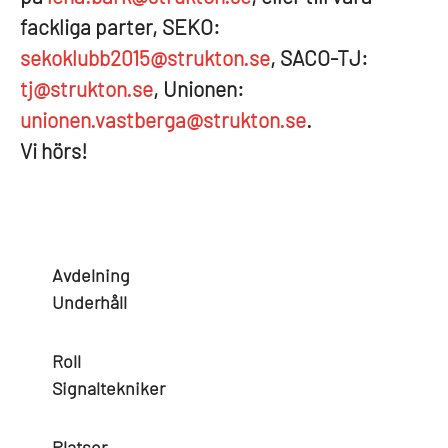
fackliga parter, SEKO:
sekoklubb2015@strukton.se
, SACO-TJ:
tj@strukton.se
, Unionen:
unionen.vastberga@strukton.se
.
V
i hörs!
Avdelning
Underhåll
Roll
Signaltekniker
Platser