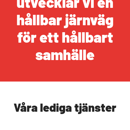
utvecklar vi en
hållbar järnväg
för ett hållbart
samhälle
Våra lediga tjänster