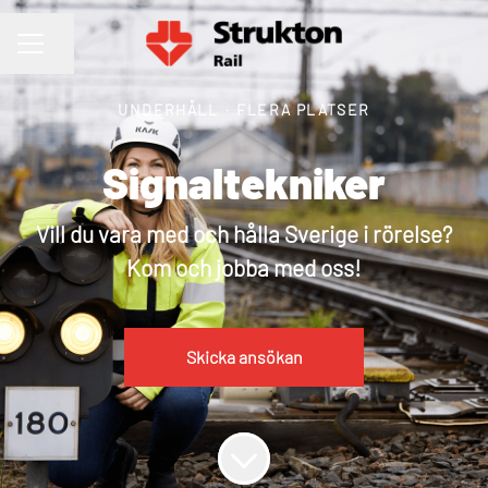
Dela sidan
KARRIÄRMENY
UNDERHÅLL
·
FLERA PLATSER
Signaltekniker
Vill du vara med och hålla Sverige i rörelse?
Kom och jobba med oss!
Skicka ansökan