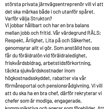
största privata järnvägsentreprenör vill vi att
det ska märkas både i och utanför spåret.
Varför välja Strukton?
Vi jobbar hållbart och har en bra balans
mellan jobb och fritid. Vår värdegrund RÄLS;
Respekt, Ärlighet, Lita på och Säkerhet,
genomsyrar allt vi gör. Som anställd hos oss
får du föräldralön vid föräldraledighet,
friskvårdsbidrag, arbetstidsförkortning,
täckta sjukvårdskostnader inom
högkostnadsskyddet, rabatter via vår
förmånsportal och pensionsrådgivning. Vi vill
att du ska ha en bra chef, därför rekryterar vi
chefer som är modiga, engagerade,
kommunikativa och agerar som förebilder. Att