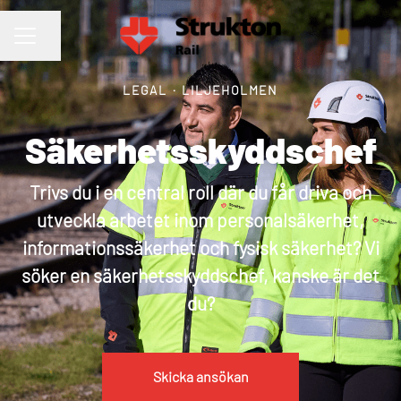
Dela sidan
KARRIÄRMENY
LEGAL
·
LILJEHOLMEN
Säkerhetsskyddschef
Trivs du i en central roll där du får driva och
utveckla arbetet inom personalsäkerhet,
informationssäkerhet och fysisk säkerhet? Vi
söker en säkerhetsskyddschef, kanske är det
du?
Skicka ansökan