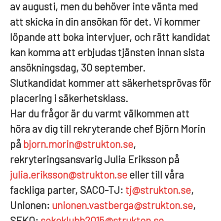
av augusti, men du behöver inte vänta med
att skicka in din ansökan för det. Vi kommer
löpande att boka intervjuer, och rätt kandidat
kan komma att erbjudas tjänsten innan sista
ansökningsdag, 30 september.
Slutkandidat kommer att säkerhetsprövas för
placering i säkerhetsklass.
Har du frågor är du varmt välkommen att
höra av dig till rekryterande chef Björn Morin
på
bjorn.morin@strukton.se
,
rekryteringsansvarig Julia Eriksson på
julia.eriksson@strukton.se
eller till våra
fackliga parter, SACO-TJ:
tj@strukton.se
,
Unionen:
unionen.vastberga@strukton.se
,
SEKO:
sekoklubb2015@strukton.se
.