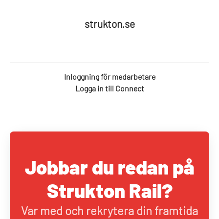
strukton.se
Inloggning för medarbetare
Logga in till Connect
Jobbar du redan på
Strukton Rail?
Var med och rekrytera din framtida