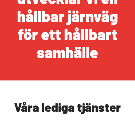
hållbar järnväg
för ett hållbart
samhälle
Våra lediga tjänster