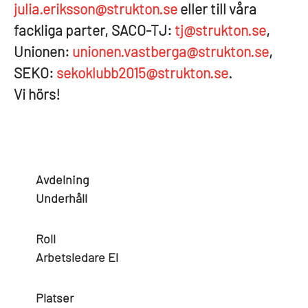
julia.eriksson@strukton.se
eller till våra
fackliga parter, SACO-TJ:
tj@strukton.se
,
Unionen:
unionen.vastberga@strukton.se
,
SEKO:
sekoklubb2015@strukton.se
.
V
i hörs!
Avdelning
Underhåll
Roll
Arbetsledare El
Platser