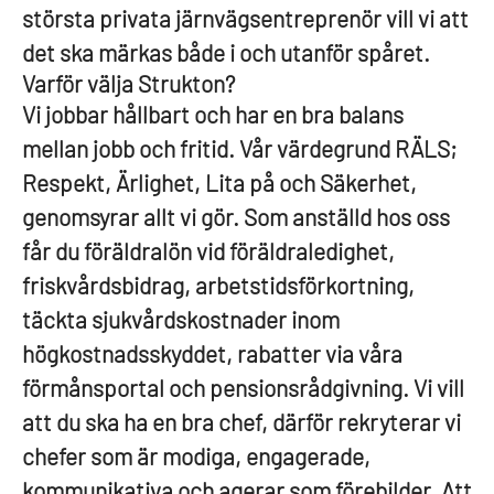
största privata järnvägsentreprenör vill vi att
det ska märkas både i och utanför spåret.
Varför välja Strukton?
Vi jobbar hållbart och har en bra balans
mellan jobb och fritid. Vår värdegrund RÄLS;
Respekt, Ärlighet, Lita på och Säkerhet,
genomsyrar allt vi gör. Som anställd hos oss
får du föräldralön vid föräldraledighet,
friskvårdsbidrag, arbetstidsförkortning,
täckta sjukvårdskostnader inom
högkostnadsskyddet, rabatter via våra
förmånsportal och pensionsrådgivning. Vi vill
att du ska ha en bra chef, därför rekryterar vi
chefer som är modiga, engagerade,
kommunikativa och agerar som förebilder. Att