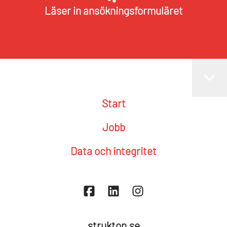
Läser in ansökningsformuläret
Start
Jobb
Data och integritet
strukton.se