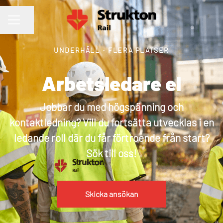
Dela sidan
KARRIÄRMENY
UNDERHÅLL
·
FLERA PLATSER
Arbetsledare el
Jobbar du med högspänning och
kontaktledning? Vill du fortsätta utvecklas i en
ledande roll där du får förtroende från start?
Sök till oss!
Skicka ansökan