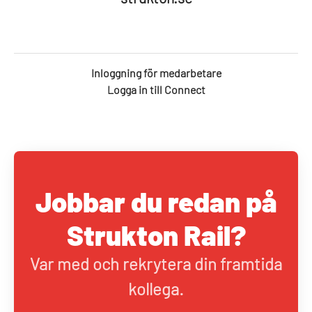
Inloggning för medarbetare
Logga in till Connect
Jobbar du redan på
Strukton Rail?
Var med och rekrytera din framtida
kollega.