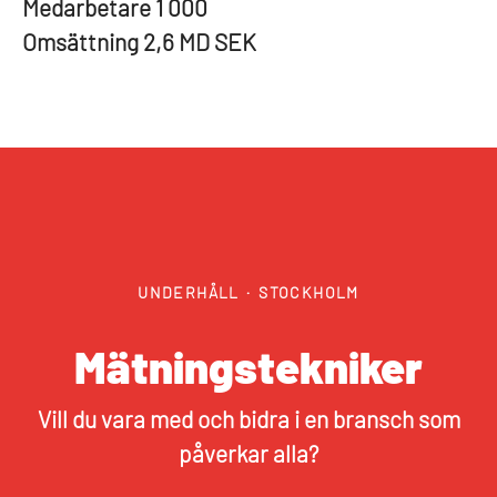
Medarbetare
1 000
Omsättning
2,6 MD SEK
UNDERHÅLL
·
STOCKHOLM
Mätningstekniker
Vill du vara med och bidra i en bransch som
påverkar alla?