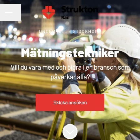
Dela sidan
KARRIÄRMENY
UNDERHÅLL
·
STOCKHOLM
Mätningstekniker
Vill du vara med och bidra i en bransch som
påverkar alla?
Skicka ansökan