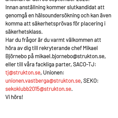
Innan anställning kommer slutkandidat att
genomgå en hälsoundersökning och kan även
komma att säkerhetsprövas för placering i
säkerhetsklass.
Har du frågor är du varmt välkommen att
höra av dig till rekryterande chef Mikael
Björnebo på mikael.bjornebo@strukton.se,
eller till våra fackliga parter, SACO-TJ:
tj@strukton.se
, Unionen:
unionen.vastberga@strukton.se
, SEKO:
sekoklubb2015@strukton.se
.
V
i hörs!