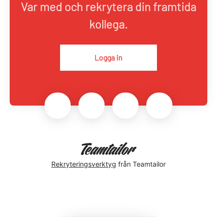
Var med och rekrytera din framtida
kollega.
Logga in
Rekryteringsverktyg
från Teamtailor