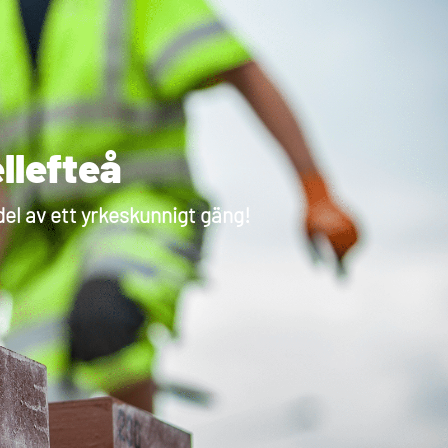
llefteå
del av ett yrkeskunnigt gäng!