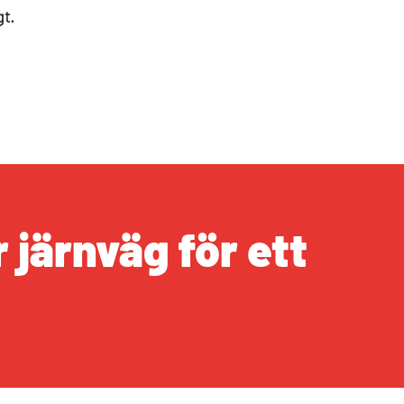
gt.
 järnväg för ett