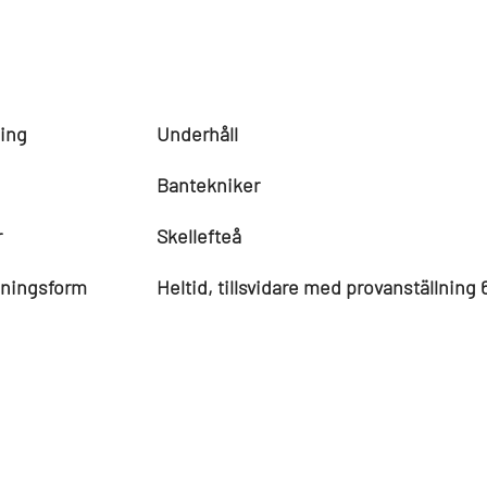
ing
Underhåll
Bantekniker
r
Skellefteå
lningsform
Heltid, tillsvidare med provanställning