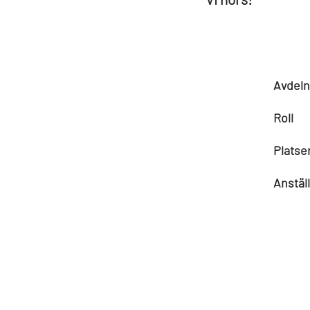
Avdeln
Roll
Platse
Anstäl