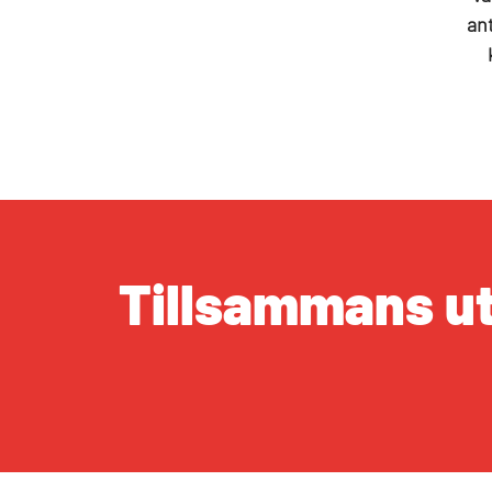
ant
Tillsammans utv