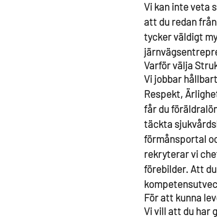
Vi kan inte veta 
att du redan från
tycker väldigt m
järnvägsentrepren
Varför välja Stru
Vi jobbar hållbar
Respekt, Ärlighet
får du föräldralö
täckta sjukvårds
förmånsportal och
rekryterar vi ch
förebilder. Att d
kompetensutveckl
För att kunna lev
Vi vill att du ha