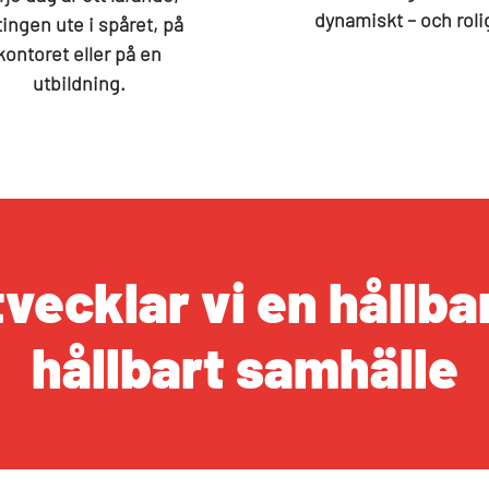
dynamiskt – och roli
ingen ute i spåret, på
kontoret eller på en
utbildning.
ecklar vi en hållbar
hållbart samhälle