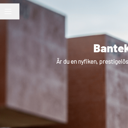
Dela sidan
KARRIÄRMENY
Bantek
Är du en nyfiken, prestigelö