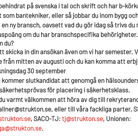
hindrat på svenska i tal och skrift och har b-körk
 som bantekniker, eller så jobbar du inom bygg oc
 en ny bransch, oavsett vad du gör idag så trivs du
uspoäng om du har branschspecifika behörigheter.
m du?
tt skicka in din ansökan även om vi har semester. 
e från mitten av augusti och du kan komma att erb
ökningsdag 30 september
g kommer slutkandidat att genomgå en hälsounder
äkerhetsprövas för placering i säkerhetsklass.
du varmt välkommen att höra av dig till rekryteran
allner@strukton.se, eller till våra fackliga parter,
trukton.se
, SACO-TJ:
tj@strukton.se
, Unionen:
ga@strukton.se
.