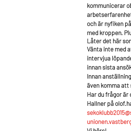
kommunicerar obe
arbetserfarenhet
och är nyfiken på
med kroppen. Pl
Låter det här so
Vänta inte med a
intervjua löpand
innan sista ans
Innan anställnin
även komma att s
Har du frågor är 
Hallner på olof.h
sekoklubb2015@s
unionen.vastber
V
i hörs!