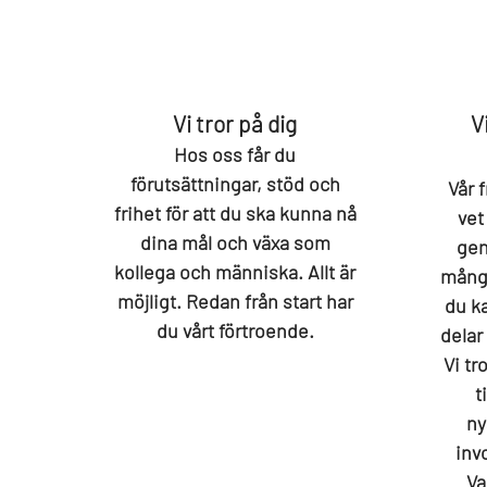
Vi tror på dig
V
Hos oss får du
förutsättningar, stöd och
Vår f
frihet för att du ska kunna nå
vet
dina mål och växa som
gen
kollega och människa. Allt är
många
möjligt. Redan från start har
du k
du vårt förtroende.
delar
Vi tr
t
ny
invo
Va