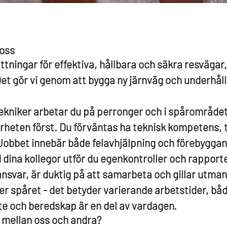
 oss
ttningar för effektiva, hållbara och säkra resvägar
et gör vi genom att bygga ny järnväg och underhål
tekniker arbetar du på perronger och i spårområdet,
erheten först. Du förväntas ha teknisk kompetens, t
 Jobbet innebär både felavhjälpning och förebyggan
dina kollegor utför du egenkontroller och rapport
ansvar, är duktig på att samarbeta och gillar utma
er spåret - det betyder varierande arbetstider, båd
te och beredskap är en del av vardagen.
n mellan oss och andra?