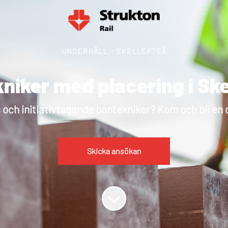
UNDERHÅLL
·
SKELLEFTEÅ
niker med placering i Ske
s och initiativtagande bantekniker? Kom och bli en 
Skicka ansökan