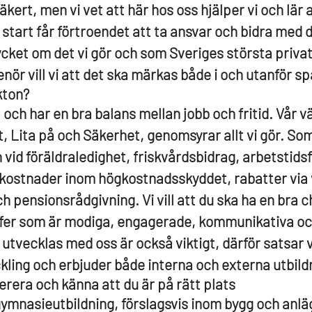
säkert, men vi vet att här hos oss hjälper vi och lär
 start får förtroendet att ta ansvar och bidra med d
ycket om det vi gör och som Sveriges största priva
ör vill vi att det ska märkas både i och utanför sp
kton?
t och har en bra balans mellan jobb och fritid. Vår
, Lita på och Säkerhet, genomsyrar allt vi gör. So
n vid föräldraledighet, friskvårdsbidrag, arbetstids
kostnader inom högkostnadsskyddet, rabatter via 
 pensionsrådgivning. Vi vill att du ska ha en bra c
efer som är modiga, engagerade, kommunikativa o
u utvecklas med oss är också viktigt, därför satsar 
ing och erbjuder både interna och externa utbild
erera och känna att du är på rätt plats
r gymnasieutbildning, förslagsvis inom bygg och anlä