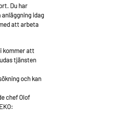
ort. Du har
h anläggning idag
 med att arbeta
Vi kommer att
judas tjänsten
sökning och kan
de chef Olof
 SEKO: