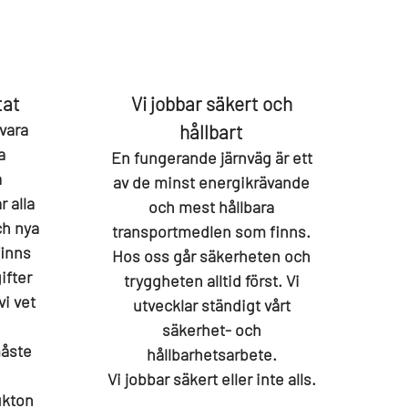
tat
Vi jobbar säkert och
vara
hållbart
a
En fungerande järnväg är ett
a
av de minst energikrävande
r alla
och mest hållbara
h nya
transportmedlen som finns.
finns
Hos oss går säkerheten och
ifter
tryggheten alltid först. Vi
vi vet
utvecklar ständigt vårt
säkerhet- och
måste
hållbarhetsarbete.
Vi jobbar säkert eller inte alls.
ukton