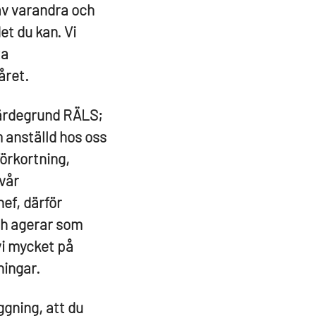
 av varandra och
et du kan. Vi
ta
året.
 värdegrund RÄLS;
m anställd hos oss
förkortning,
vår
hef, därför
ch agerar som
vi mycket på
ningar.
ggning, att du