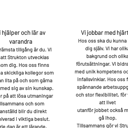
i hjälper och lär av
Vi jobbar med hjär
Hos oss ska du kunna 
varandra
dig själv. Vi har olik
rämsta tillgång är du. Vi
bakgrund och olik
 att Strukton utvecklas
förutsättningar. Vi bidra
om dig. Hos oss finns
med unik kompetens oc
 skickliga kollegor som
infallsvinklar. Hos oss 
an lita på och som gärna
spännande arbetsuppg
 med sig av sin kunskap.
och stor flexibilitet, för 
or på att lösa utmaningar
att livet
illsammans och som
utanför jobbet också 
anställd blir du direkt
gå ihop.
lverad i viktiga beslut.
Tillsammans gör vi Str
rje dag är ett lärande,