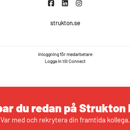
strukton.se
Inloggning för medarbetare
Logga in till Connect
ar du redan på Strukton 
Var med och rekrytera din framtida kollega.