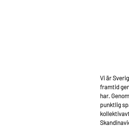
Vi är Sverig
framtid gen
har. Genom 
punktlig sp
kollektivav
Skandinavie