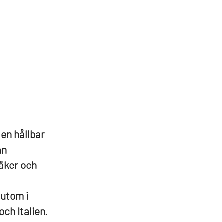
 en hållbar
an
säker och
rutom i
ch Italien.