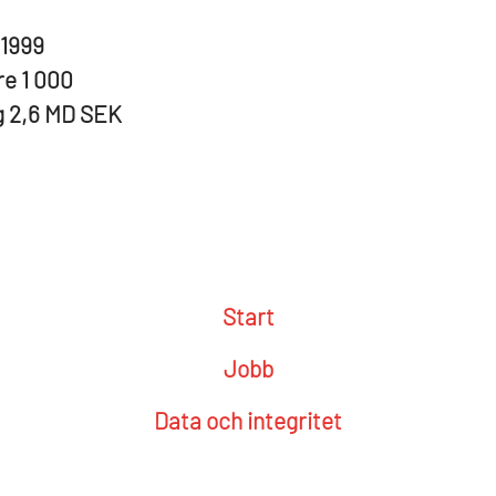
1999
re
1 000
g
2,6 MD SEK
Start
Jobb
Data och integritet