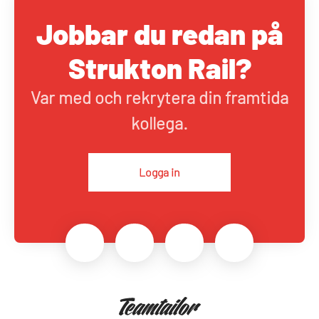
Jobbar du redan på
Strukton Rail?
Var med och rekrytera din framtida
kollega.
Logga in