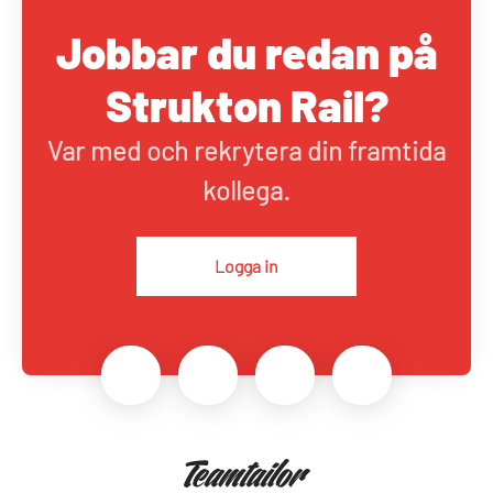
Jobbar du redan på
Strukton Rail?
Var med och rekrytera din framtida
kollega.
Logga in