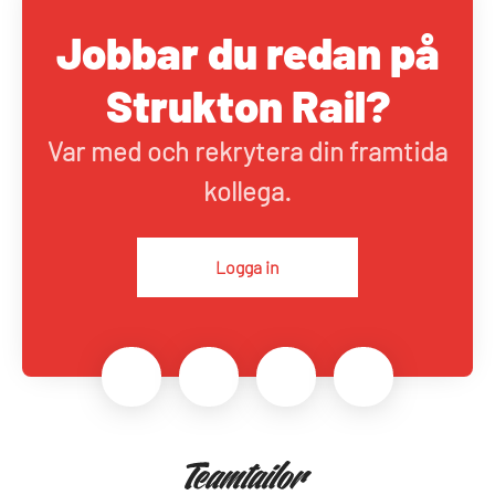
Jobbar du redan på
Strukton Rail?
Var med och rekrytera din framtida
kollega.
Logga in