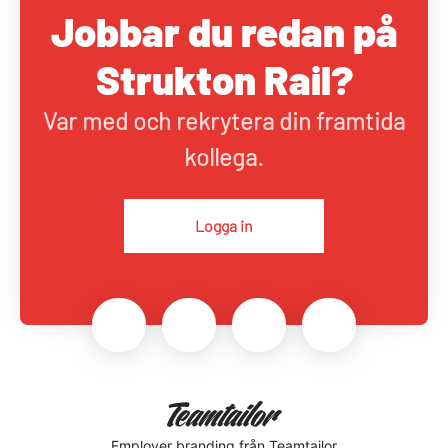
Jobbar du redan på
Strukton Rail?
Var med och rekrytera din framtida
kollega.
Logga in
Employer branding
från Teamtailor