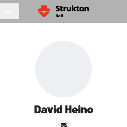
Dela sidan
KARRIÄRMENY
David Heino
E-post