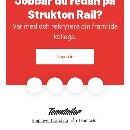
Jobbar du redan på
Strukton Rail?
Var med och rekrytera din framtida
kollega.
Logga in
Employer branding
från Teamtailor