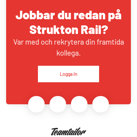
Jobbar du redan på
Strukton Rail?
Var med och rekrytera din framtida
kollega.
Logga in