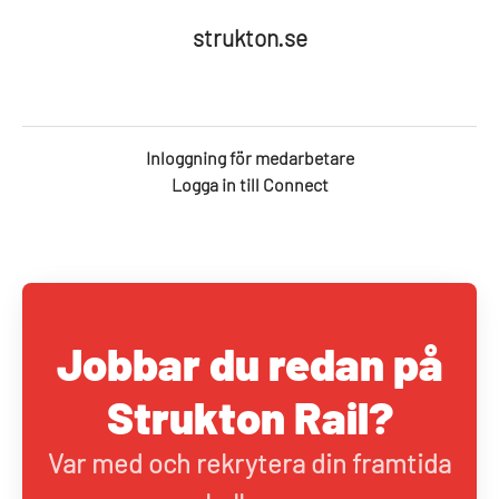
strukton.se
Inloggning för medarbetare
Logga in till Connect
Jobbar du redan på
Strukton Rail?
Var med och rekrytera din framtida