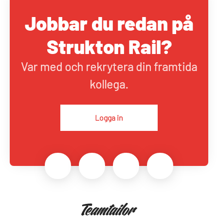
Jobbar du redan på
Strukton Rail?
Var med och rekrytera din framtida
kollega.
Logga in