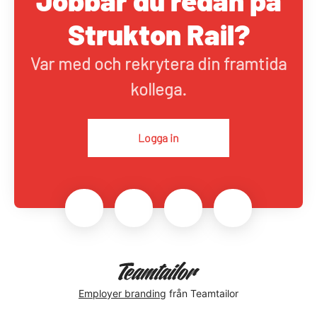
Jobbar du redan på
Strukton Rail?
Var med och rekrytera din framtida
kollega.
Logga in
Employer branding
från Teamtailor