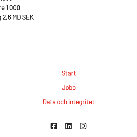
re
1 000
g
2,6 MD SEK
Start
Jobb
Data och integritet