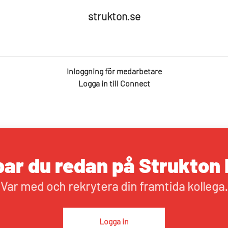
strukton.se
Inloggning för medarbetare
Logga in till Connect
ar du redan på Strukton 
Var med och rekrytera din framtida kollega.
Logga in