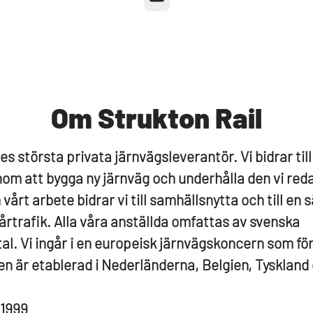
Om Strukton Rail
es största privata järnvägsleverantör. Vi bidrar till
om att bygga ny järnväg och underhålla den vi red
vårt arbete bidrar vi till samhällsnytta och till en 
årtrafik. Alla våra anställda omfattas av svenska
tal. Vi ingår i en europeisk järnvägskoncern som fö
n är etablerad i Nederländerna, Belgien, Tyskland o
1999