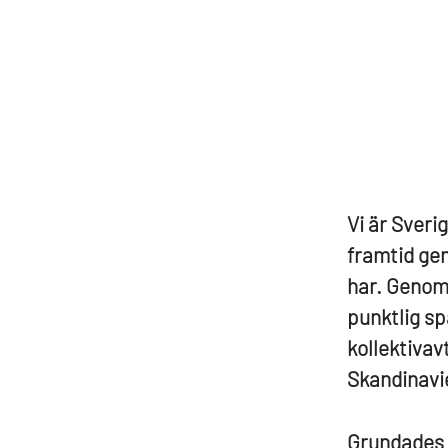
Vi är Sverig
framtid gen
har. Genom 
punktlig sp
kollektivav
Skandinavie
Grundades