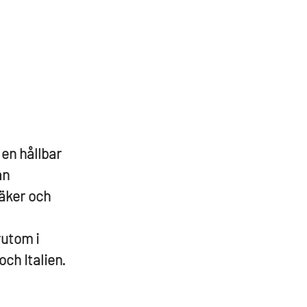
 en hållbar
an
säker och
rutom i
ch Italien.