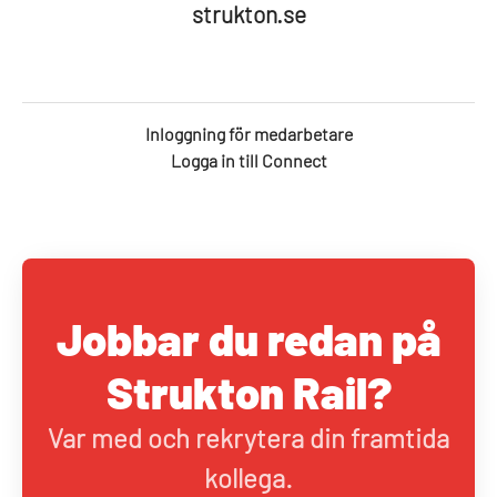
strukton.se
Inloggning för medarbetare
Logga in till Connect
Jobbar du redan på
Strukton Rail?
Var med och rekrytera din framtida
kollega.