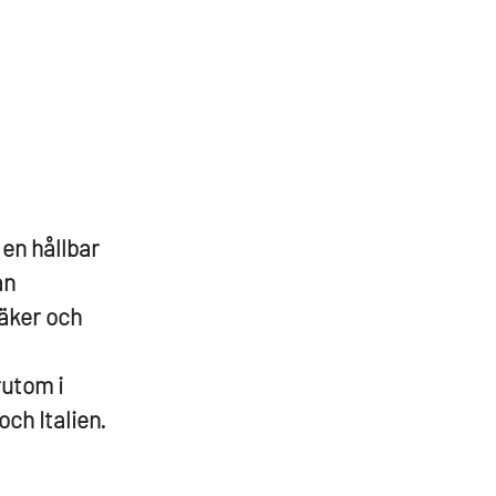
 en hållbar
an
säker och
rutom i
ch Italien.