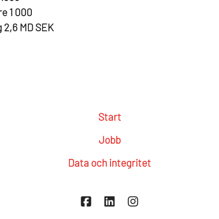
re
1 000
g
2,6 MD SEK
Start
Jobb
Data och integritet