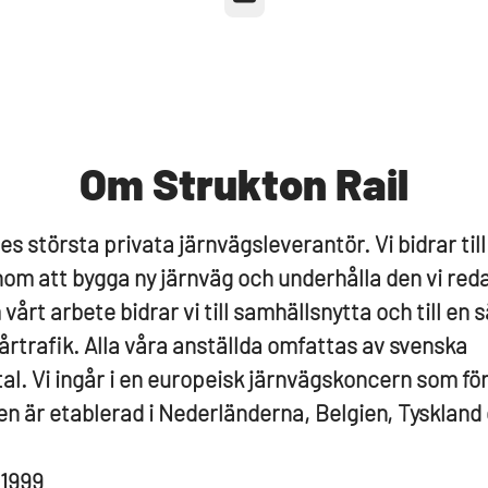
Om Strukton Rail
es största privata järnvägsleverantör. Vi bidrar till
om att bygga ny järnväg och underhålla den vi red
vårt arbete bidrar vi till samhällsnytta och till en 
årtrafik. Alla våra anställda omfattas av svenska
tal. Vi ingår i en europeisk järnvägskoncern som fö
n är etablerad i Nederländerna, Belgien, Tyskland o
1999