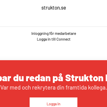
strukton.se
Inloggning för medarbetare
Logga in till Connect
ar du redan på Strukton 
Var med och rekrytera din framtida kollega.
Logga in