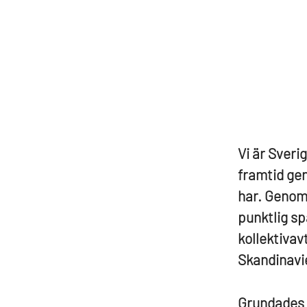
Vi är Sverig
framtid gen
har. Genom 
punktlig sp
kollektivav
Skandinavie
Grundades