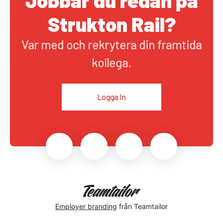
Jobbar du redan på
Strukton Rail?
Var med och rekrytera din framtida
kollega.
Logga in
Employer branding
från Teamtailor