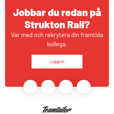
Jobbar du redan på
Strukton Rail?
Var med och rekrytera din framtida
kollega.
Logga in