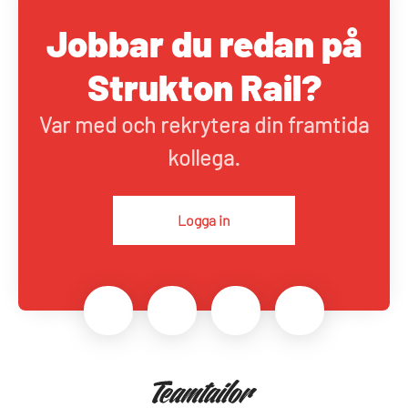
Jobbar du redan på
Strukton Rail?
Var med och rekrytera din framtida
kollega.
Logga in