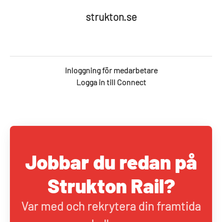
strukton.se
Inloggning för medarbetare
Logga in till Connect
Jobbar du redan på
Strukton Rail?
Var med och rekrytera din framtida