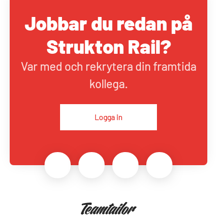
Jobbar du redan på
Strukton Rail?
Var med och rekrytera din framtida
kollega.
Logga in