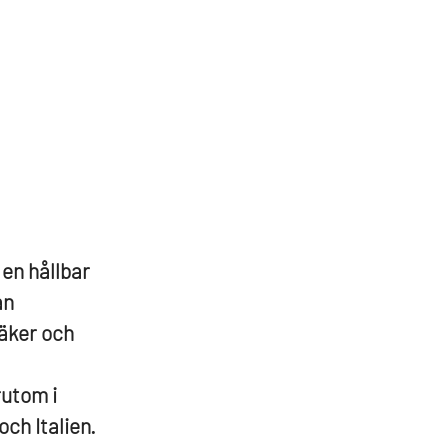
 en hållbar
an
säker och
rutom i
ch Italien.