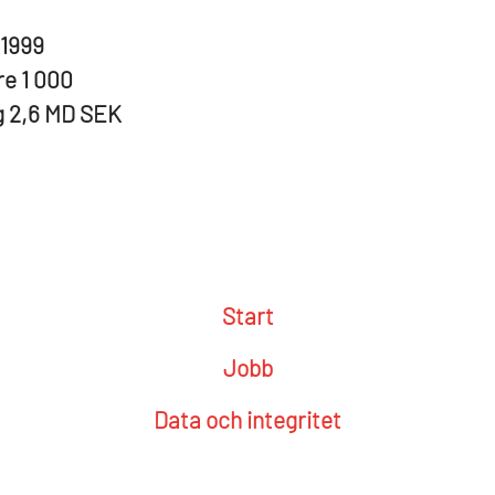
1999
re
1 000
g
2,6 MD SEK
Start
Jobb
Data och integritet