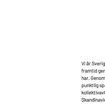
Vi är Sverig
framtid gen
har. Genom 
punktlig sp
kollektivav
Skandinavie