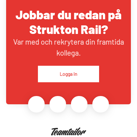
Jobbar du redan på
Strukton Rail?
Var med och rekrytera din framtida
kollega.
Logga in