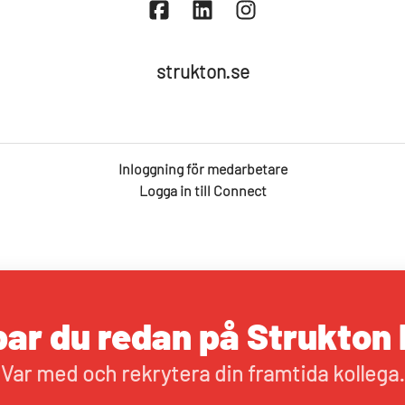
strukton.se
Inloggning för medarbetare
Logga in till Connect
ar du redan på Strukton 
Var med och rekrytera din framtida kollega.