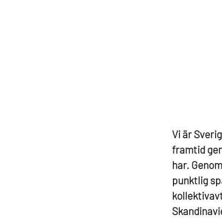
Vi är Sverig
framtid gen
har. Genom 
punktlig sp
kollektivav
Skandinavie