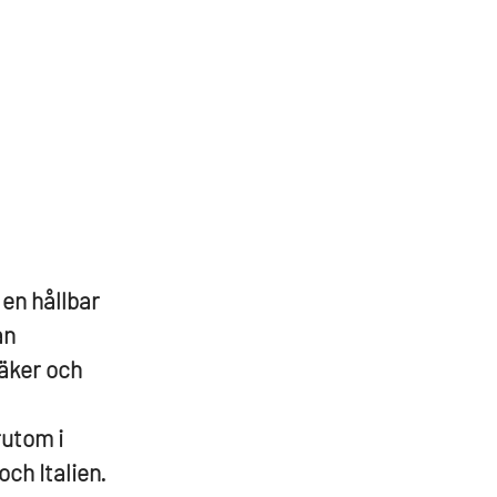
 en hållbar
an
säker och
rutom i
ch Italien.