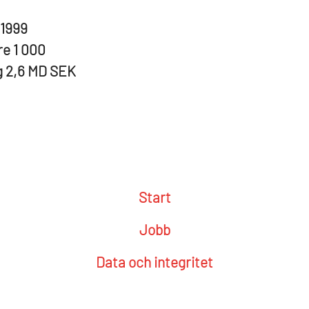
1999
re
1 000
g
2,6 MD SEK
Start
Jobb
Data och integritet