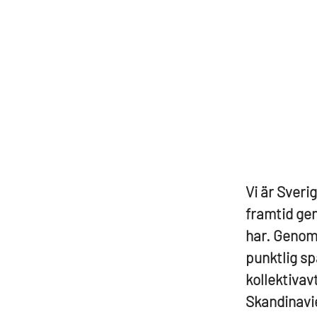
Vi är Sverig
framtid gen
har. Genom 
punktlig sp
kollektivav
Skandinavie