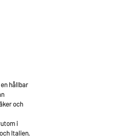
 en hållbar
an
säker och
rutom i
ch Italien.