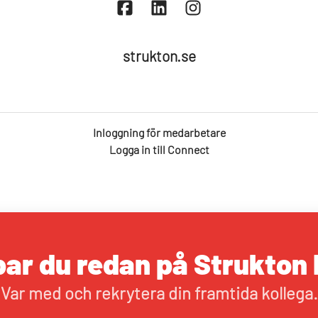
strukton.se
Inloggning för medarbetare
Logga in till Connect
ar du redan på Strukton 
Var med och rekrytera din framtida kollega.