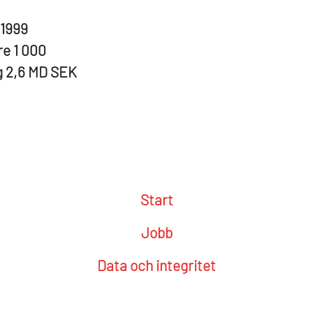
1999
re
1 000
g
2,6 MD SEK
Start
Jobb
Data och integritet