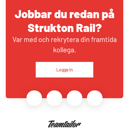
Jobbar du redan på
Strukton Rail?
Var med och rekrytera din framtida
kollega.
Logga in