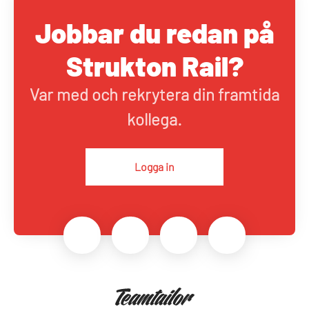
Jobbar du redan på
Strukton Rail?
Var med och rekrytera din framtida
kollega.
Logga in