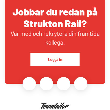
Jobbar du redan på
Strukton Rail?
Var med och rekrytera din framtida
kollega.
Logga in