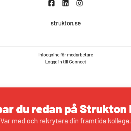
strukton.se
Inloggning för medarbetare
Logga in till Connect
ar du redan på Strukton 
Var med och rekrytera din framtida kollega.