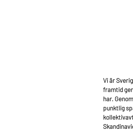
Vi är Sverig
framtid gen
har. Genom 
punktlig sp
kollektivav
Skandinavie