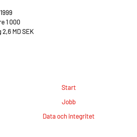
1999
re
1 000
g
2,6 MD SEK
Start
Jobb
Data och integritet