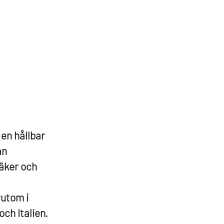
 en hållbar
an
säker och
rutom i
ch Italien.