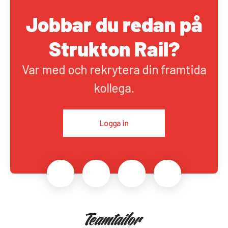
Jobbar du redan på
Strukton Rail?
Var med och rekrytera din framtida
kollega.
Logga in