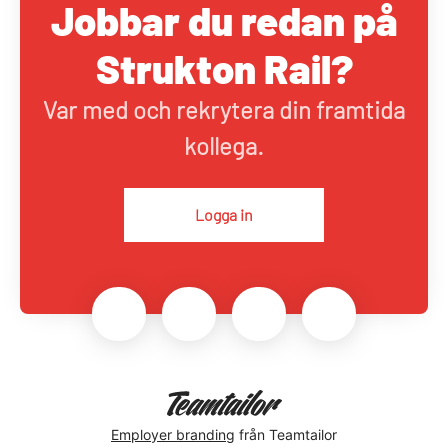
Jobbar du redan på
Strukton Rail?
Var med och rekrytera din framtida
kollega.
Logga in
Employer branding
från Teamtailor